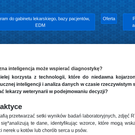
ram do gabinetu lekarskiego, bazy pacjentów,
Oferta
P
EDM
a
zna inteligencja może wspierać diagnostykę?
elej korzysta z technologii, które do niedawna kojarzo
cznej inteligencji i analiza danych w czasie rzeczywistym
rać lekarzy weterynarii w podejmowaniu decyzji?
raktyce
afią przetwarzać setki wyników badań laboratoryjnych, zdjęć 
 się*analizują te dane, identyfikując wzorce, które mogą w
 nerek u kotów lub chorób serca u psów.