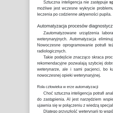
Sztuczna inteligencja nie zastępuje
sp
możliwe jest wczesne wykrycie problemu 
leczenia po codzienne aktywności pupila.
Automatyzacja procesów diagnostyc
Zautomatyzowane urządzenia labora
weterynaryjnych. Automatyzacja elimin
Nowoczesne oprogramowanie potrafi te
radiologicznych.
Takie podejście znacząco skraca proc
rekomendacyjne pozwalają szybciej dobra
weterynarze, ale i sami pacjenci, bo k
nowoczesnej opieki weterynaryjnej.
Rola człowieka w erze automatyzacji
Choć sztuczna inteligencja potrafi ana
do zastąpienia. AI jest narzędziem wspi
ujawnia się w połączeniu z wiedzą specjali
Dlatego przyszłość weterynarii to wsp