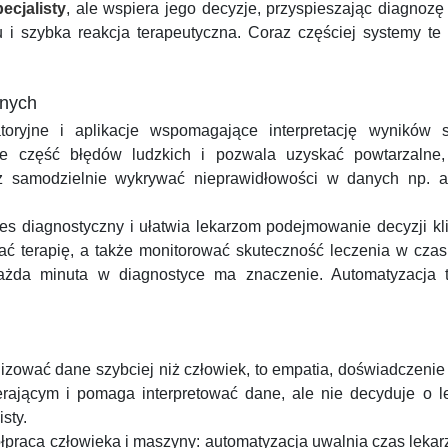
ecjalisty
, ale wspiera jego decyzje, przyspieszając diagnozę
i szybka reakcja terapeutyczna. Coraz częściej systemy te ł
znych
toryjne i aplikacje wspomagające interpretację wyników 
uje część błędów ludzkich i pozwala uzyskać powtarzalne
ż samodzielnie wykrywać nieprawidłowości w danych np. an
es diagnostyczny i ułatwia lekarzom podejmowanie decyzji kli
ć terapię, a także monitorować skuteczność leczenia w czasi
ażda minuta w diagnostyce ma znaczenie. Automatyzacja to 
lizować dane szybciej niż człowiek, to empatia, doświadczenie i
erającym i pomaga interpretować dane, ale nie decyduje o le
sty.
ółpraca człowieka i maszyny: automatyzacja uwalnia czas leka