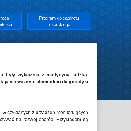
raca –
Program do gabinetu
nkieter
lekarskiego
ne były wyłącznie z medycyną ludzką.
 stają się ważnym elementem diagnostyki
RTG czy danych z urządzeń monitorujących
skazywać na rozwój chorób. Przykładem są