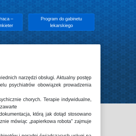
raca –
Program do gabinetu
nkieter
lekarskiego
ednich narzędzi obsługi. Aktualny postęp
wielu psychiatrów obowiązek prowadzenia
sychicznie chorych. Terapie indywidualne,
 zawarte
 dokumentacja, którą jak dotąd stosowano
cznie mówiąc „papierkowa robota” zajmuje
binetów i poradni świadczących usługi na