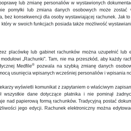
poprawę lub zmianę personaliów w wystawionych dokumentac
nie pomyłki lub zmiana danych osobowych może zostać 
a, bez konsekwencji dla osoby wystawiającej rachunek. Jak t
tóry w swoich funkcjach posiada także możliwość wystawian
zez placówkę lub gabinet rachunków można uzupełnić lub e
i modułowi „Rachunki”. Tam, nie ma przeszkód, aby każdy ra
®
dycznej Medfile
pozwala na szybką zmianę danych osobow
mocą usunięcia wpisanych wcześniej personaliów i wpisania n
karzy wyświetli komunikat z zapytaniem o właściwym zapisan
wszystkie dane dotyczące płatnika i nie pominął żadnych 
uje nad papierową formą rachunków. Tradycyjną postać doku
ożliwości jego edycji. Rachunek elektroniczny można edytowa