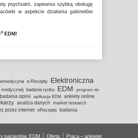
ty psychiatrii, zapewnia szybką obsługę
placówki w aspekcie działania gabinetów
®
e
EDM!
Elektroniczna
elemedycyna
e-Recepty
EDM
ji medycznej
badania rynku
program do
badania opinii
ankiety online
aplikacja EDM
ekarzy
analiza danych
market research
rz przez internet
badania
eRecepta
azy pacjentów, EDM
Oferta
Praca – ankieter