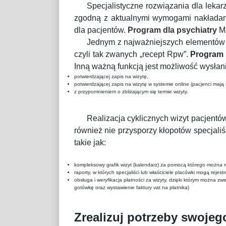
Specjalistyczne rozwiązania dla leka
zgodną z aktualnymi wymogami nakładami
dla pacjentów.
Program dla psychiatry
Me
Jednym z najważniejszych elementów w
czyli tak zwanych „recept Rpw”.
Program 
Inną ważną funkcją jest możliwość wysła
potwierdzającej zapis na wizytę,
potwierdzającej zapis na wizytę w systemie online (pacjenci mają 
z przypomnieniem o zbliżającym się termie wizyty.
Realizacja cyklicznych wizyt pacjentów
również nie przysporzy kłopotów specjal
takie jak:
kompleksowy grafik wizyt (kalendarz) za pomocą którego można re
raporty, w których specjaliści lub właściciele placówki mogą reje
obsługa i weryfikacja płatności za wizyty, dzięki którym można zwe
gotówkę oraz wystawienie faktury vat na płatnika)
Zrealizuj potrzeby swoj