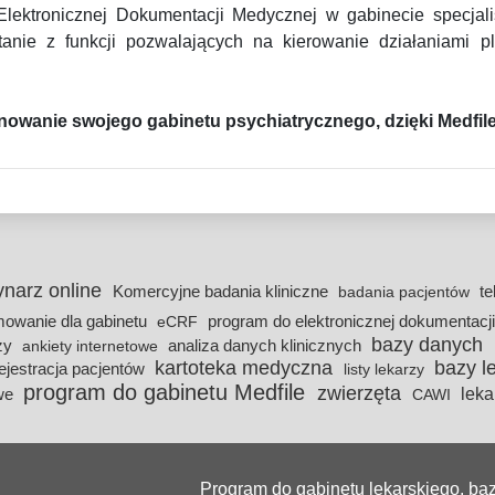
ktronicznej Dokumentacji Medycznej w gabinecie specjalis
stanie z funkcji pozwalających na kierowanie działaniami 
owanie swojego gabinetu psychiatrycznego, dzięki Medfil
ynarz online
Komercyjne badania kliniczne
t
badania pacjentów
owanie dla gabinetu
program do elektronicznej dokumentac
eCRF
bazy danych
rzy
analiza danych klinicznych
ankiety internetowe
kartoteka medyczna
bazy l
ejestracja pacjentów
listy lekarzy
program do gabinetu Medfile
zwierzęta
leka
owe
CAWI
Program do gabinetu lekarskiego, b