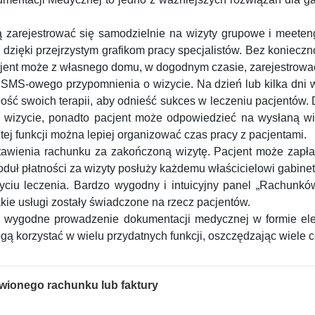
zarejestrować się samodzielnie na wizyty grupowe i meeteng
, dzięki przejrzystym grafikom pracy specjalistów. Bez konieczn
acjent może z własnego domu, w dogodnym czasie, zarejestrowa
 SMS-owego przypomnienia o wizycie. Na dzień lub kilka dni w
ość swoich terapii, aby odnieść sukces w leczeniu pacjentów. 
wizycie, ponadto pacjent może odpowiedzieć na wysłaną wi
i tej funkcji można lepiej organizować czas pracy z pacjentami.
stawienia rachunku za zakończoną wizytę. Pacjent może zapła
ł płatności za wizyty posłuży każdemu właścicielowi gabine
dbyciu leczenia. Bardzo wygodny i intuicyjny panel „Rachunkó
jakie usługi zostały świadczone na rzecz pacjentów.
wygodne prowadzenie dokumentacji medycznej w formie elekt
ogą korzystać w wielu przydatnych funkcji, oszczędzając wiele
awionego rachunku lub faktury