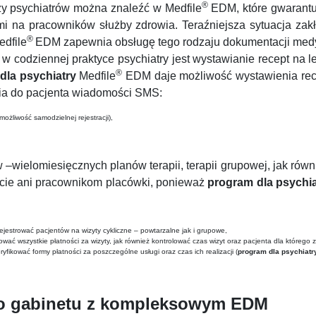
®
rzy psychiatrów można znaleźć w Medfile
EDM, które gwarant
 na pracowników służby zdrowia. Teraźniejsza sytuacja zak
®
dfile
EDM zapewnia obsługę tego rodzaju dokumentacji med
 codziennej praktyce psychiatry jest wystawianie recept na l
®
dla psychiatry
Medfile
EDM daje możliwość wystawienia rece
nia do pacjenta wiadomości SMS:
możliwość samodzielnej rejestracji),
 –wielomiesięcznych planów terapii, terapii grupowej, jak równ
iście ani pracownikom placówki, ponieważ
program dla psychia
jestrować pacjentów na wizyty cykliczne – powtarzalne jak i grupowe,
strować wszystkie płatności za wizyty, jak również kontrolować czas wizyt oraz pacjenta dla któreg
ryfikować formy płatności za poszczególne usługi oraz czas ich realizacji (
program dla psychiatr
ego gabinetu z kompleksowym EDM