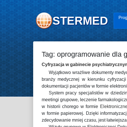
STERMED
Prog
Tag: oprogramowanie dla g
Cyfryzacja w gabinecie psychiatryczny
Wyjątkowo wrażliwe dokumenty medycz
branży medycznej w kierunku cyfryzacji
dokumentacji pacjentów w formie elektroni
System pracy specjalistów w dziedzin
meetingi grupowe, leczenie farmakologicz
w historii chorego w formie
Elektroniczn
w formie papierowej. Dzięki informatyza
zdecydowanie mniej czasu, jest łatwiejs
Wizyty grupowe w Elektronicznej Doku