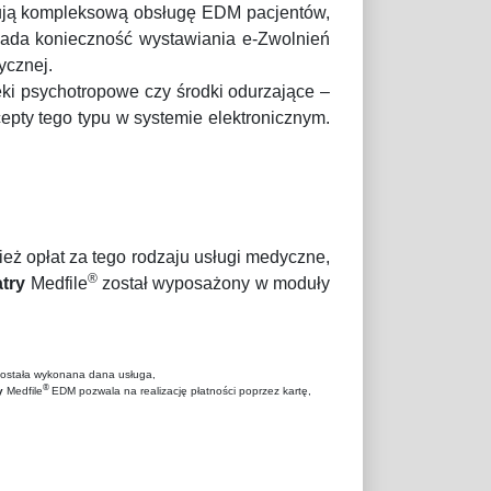
ują kompleksową obsługę EDM pacjentów,
łada konieczność wystawiania e-Zwolnień
ycznej.
eki psychotropowe czy środki odurzające –
pty tego typu w systemie elektronicznym.
ież opłat za tego rodzaju usługi medyczne,
®
try
Medfile
został wyposażony w moduły
o została wykonana dana usługa,
®
y
Medfile
EDM pozwala na realizację płatności poprzez kartę,