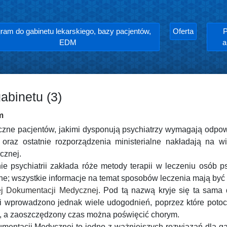
ram do gabinetu lekarskiego, bazy pacjentów,
Oferta
P
EDM
a
abinetu (3)
m
ne pacjentów, jakimi dysponują psychiatrzy wymagają odpowi
 oraz ostatnie rozporządzenia ministerialne nakładają na 
cznej.
ie psychiatrii zakłada róże metody terapii w leczeniu osób p
ne; wszystkie informacje na temat sposobów leczenia mają być
ej Dokumentacji Medycznej
. Pod tą nazwą kryje się ta sama
cji wprowadzono jednak wiele udogodnień, poprzez które poto
za, a zaoszczędzony czas można poświęcić chorym.
mentacji Medycznej to jedno z ważniejszych rozwiązań dla ga