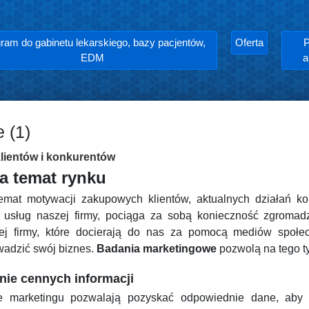
ram do gabinetu lekarskiego, bazy pacjentów,
Oferta
P
EDM
a
 (1)
klientów i konkurentów
a temat rynku
mat motywacji zakupowych klientów, aktualnych działań ko
 usług naszej firmy, pociąga za sobą konieczność zgroma
ej firmy, które docierają do nas za pomocą mediów społe
owadzić swój biznes.
Badania marketingowe
pozwolą na tego ty
ie cennych informacji
 marketingu pozwalają pozyskać odpowiednie dane, aby p