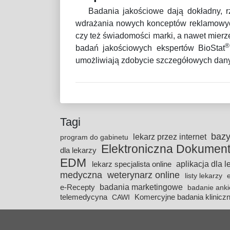
Badania jakościowe dają dokładny, r
wdrażania nowych konceptów reklamowych
czy też świadomości marki, a nawet mier
badań jakościowych ekspertów BioStat
umożliwiają zdobycie szczegółowych dany
Tagi
baz
lekarz przez internet
program do gabinetu
Elektroniczna Dokumen
dla lekarzy
EDM
aplikacja dla 
lekarz specjalista online
medyczna
weterynarz online
listy lekarzy
badania marketingowe
e-Recepty
badanie ank
telemedycyna
Komercyjne badania klinicz
CAWI