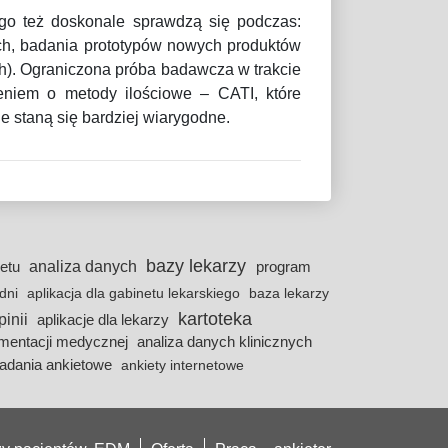
ego też doskonale sprawdzą się podczas:
ch, badania prototypów nowych produktów
h). Ograniczona próba badawcza w trakcie
niem o metody ilościowe – CATI, które
 staną się bardziej wiarygodne.
bazy lekarzy
analiza danych
netu
program
odni
aplikacja dla gabinetu lekarskiego
baza lekarzy
kartoteka
pinii
aplikacje dla lekarzy
umentacji medycznej
analiza danych klinicznych
adania ankietowe
ankiety internetowe