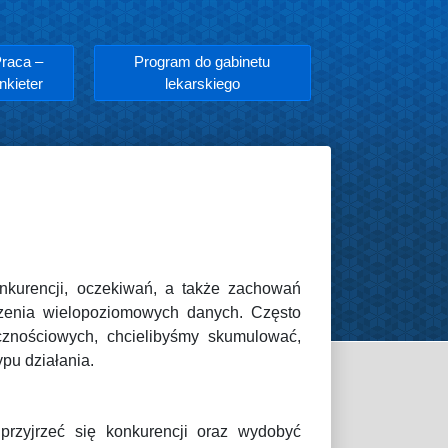
raca –
Program do gabinetu
nkieter
lekarskiego
nkurencji, oczekiwań, a także zachowań
dzenia wielopoziomowych danych. Często
cznościowych, chcielibyśmy skumulować,
pu działania.
rzyjrzeć się konkurencji oraz wydobyć