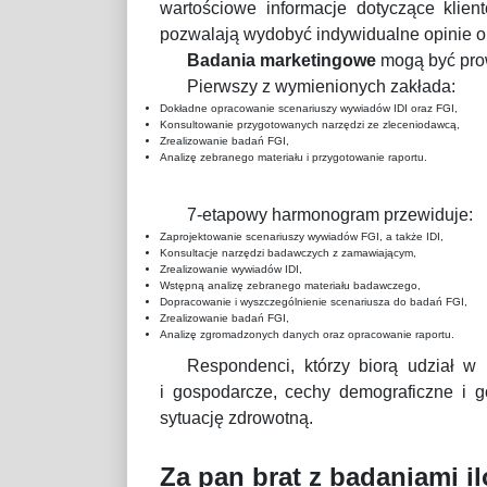
wartościowe informacje dotyczące klien
pozwalają wydobyć indywidualne opinie o m
Badania marketingowe
mogą być pro
Pierwszy z wymienionych zakłada:
Dokładne opracowanie scenariuszy wywiadów IDI oraz FGI,
Konsultowanie przygotowanych narzędzi ze zleceniodawcą,
Zrealizowanie badań FGI,
Analizę zebranego materiału i przygotowanie raportu.
7-etapowy harmonogram przewiduje:
Zaprojektowanie scenariuszy wywiadów FGI, a także IDI,
Konsultacje narzędzi badawczych z zamawiającym,
Zrealizowanie wywiadów IDI,
Wstępną analizę zebranego materiału badawczego,
Dopracowanie i wyszczególnienie scenariusza do badań FGI,
Zrealizowanie badań FGI,
Analizę zgromadzonych danych oraz opracowanie raportu.
Respondenci, którzy biorą udział w
i gospodarcze, cechy demograficzne i g
sytuację zdrowotną.
Za pan brat z badaniami i