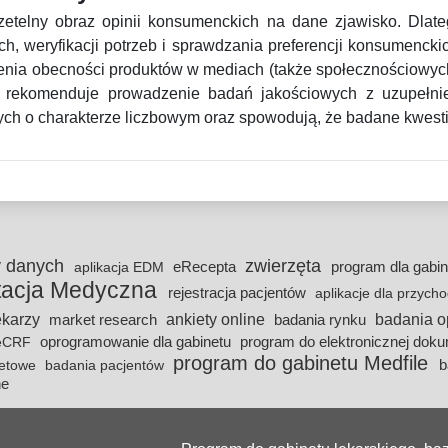
zetelny obraz opinii konsumenckich na dane zjawisko. Dlat
, weryfikacji potrzeb i sprawdzania preferencji konsumencki
zenia obecności produktów w mediach (także społecznościowyc
®
rekomenduje prowadzenie badań jakościowych z uzupełnie
ch o charakterze liczbowym oraz spowodują, że badane kwestie
y danych
zwierzęta
eRecepta
program dla gabi
aplikacja EDM
tacja Medyczna
rejestracja pacjentów
aplikacje dla przych
lekarzy
ankiety online
badania o
market research
badania rynku
oprogramowanie dla gabinetu
program do elektronicznej dok
eCRF
program do gabinetu Medfile
b
ietowe
badania pacjentów
ne