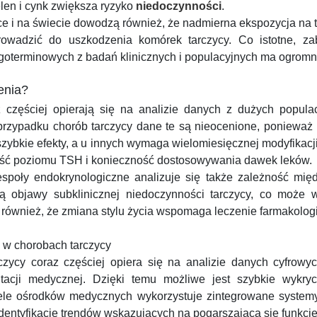
elen i cynk zwiększa ryzyko
niedoczynności
.
e i na świecie dowodzą również, że nadmierna ekspozycja na t
owadzić do uszkodzenia komórek tarczycy. Co istotne, zab
goterminowych z badań klinicznych i populacyjnych ma ogromn
enia?
częściej opierają się na analizie danych z dużych populacj
przypadku chorób tarczycy dane te są nieocenione, ponieważ
ybkie efekty, a u innych wymaga wielomiesięcznej modyfikacji.
ość poziomu TSH i konieczność dostosowywania dawek leków.
oły endokrynologiczne analizuje się także zależność międ
ją objawy subklinicznej niedoczynności tarczycy, co może 
 również, że zmiana stylu życia wspomaga leczenie farmakologi
a w chorobach tarczycy
zycy coraz częściej opiera się na analizie danych cyfrowyc
acji medycznej. Dzięki temu możliwe jest szybkie wykry
iele ośrodków medycznych wykorzystuje zintegrowane system
entyfikację trendów wskazujących na pogarszającą się funkcję 