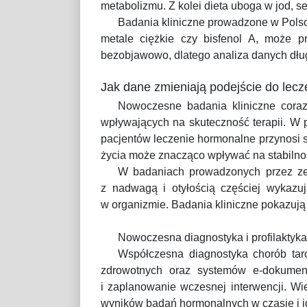
metabolizmu. Z kolei dieta uboga w jod, s
Badania kliniczne prowadzone w Polsc
metale ciężkie czy bisfenol A, może pr
bezobjawowo, dlatego analiza danych dłu
Jak dane zmieniają podejście do lecz
Nowoczesne badania kliniczne coraz 
wpływających na skuteczność terapii. W 
pacjentów leczenie hormonalne przynosi sz
życia może znacząco wpływać na stabiln
W badaniach prowadzonych przez zesp
z nadwagą i otyłością częściej wykazu
w organizmie. Badania kliniczne pokazują
Nowoczesna diagnostyka i profilaktyk
Współczesna diagnostyka chorób tarc
zdrowotnych oraz systemów e-dokument
i zaplanowanie wczesnej interwencji. W
wyników badań hormonalnych w czasie i id