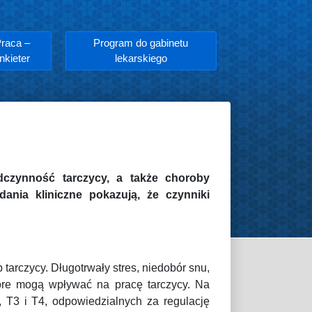
raca –
Program do gabinetu
nkieter
lekarskiego
dczynność tarczycy, a także choroby
nia kliniczne pokazują, że czynniki
tarczycy. Długotrwały stres, niedobór snu,
tóre mogą wpływać na pracę tarczycy. Na
 T3 i T4, odpowiedzialnych za regulację