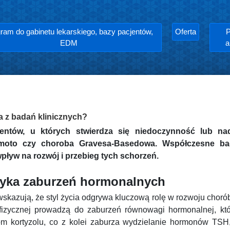
ram do gabinetu lekarskiego, bazy pacjentów,
Oferta
P
EDM
a
ka z badań klinicznych?
jentów, u których stwierdza się niedoczynność lub na
imoto czy choroba Gravesa-Basedowa. Współczesne bada
wpływ na rozwój i przebieg tych schorzeń.
yzyka zaburzeń hormonalnych
skazują, że styl życia odgrywa kluczową rolę w rozwoju chorób 
 fizycznej prowadzą do zaburzeń równowagi hormonalnej, k
iom kortyzolu, co z kolei zaburza wydzielanie hormonów TSH,