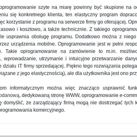
ch oprogramowanie szyte na miarę powinny być skupione na 
niu się konkretnego klienta, ten elastyczny program dopraco
c korzystanie z programu na serwerze firmy go oferującej. Opró
 czasowo i kosztowo, a także technicznie. Z takiego oprogram
e usprawnia obsługę programu. Dodatkowo można z niego k
ż przez urządzenia mobilne. Oprogramowanie jest w pełni res
ne. Takie oprogramowanie na zamówienie to m.in. możliw
e, wprowadzanie, utrzymanie i intuicyjne przetwarzanie d
 działu IT firmy sprzedającej. Piękno tego rozwiązania pole
zane z jego elastycznością), ale dla użytkownika jest ono przy
om informatycznym można więc znacząco usprawnić funkc
zodanową
, dedykowaną stronę WWW, oprogramowanie e-commerc
ę domyślić, że zarządzający firmą mogą nie dostrzegać tych 
programowania komercyjnego.