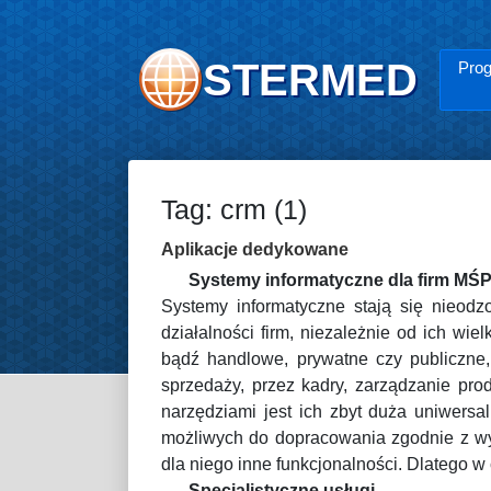
STERMED
Prog
Tag: crm (1)
Aplikacje dedykowane
Systemy informatyczne dla firm MŚ
Systemy informatyczne stają się nieodz
działalności firm, niezależnie od ich wie
bądź handlowe, prywatne czy publiczne,
sprzedaży, przez kadry, zarządzanie p
narzędziami jest ich zbyt duża uniwersa
możliwych do dopracowania zgodnie z wym
dla niego inne funkcjonalności. Dlatego w 
Specjalistyczne usługi