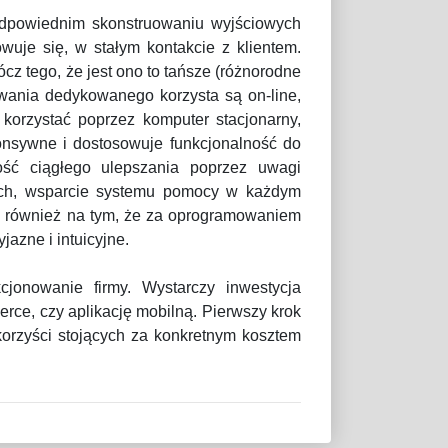
odpowiednim skonstruowaniu wyjściowych
wuje się, w stałym kontakcie z klientem.
cz tego, że jest ono to tańsze (różnorodne
owania dedykowanego korzysta są on-line,
orzystać poprzez komputer stacjonarny,
ponsywne i dostosowuje funkcjonalność do
ość ciągłego ulepszania poprzez uwagi
anych, wsparcie systemu pomocy w każdym
ga również na tym, że za oprogramowaniem
jazne i intuicyjne.
jonowanie firmy. Wystarczy inwestycja
e, czy aplikację mobilną. Pierwszy krok
korzyści stojących za konkretnym kosztem