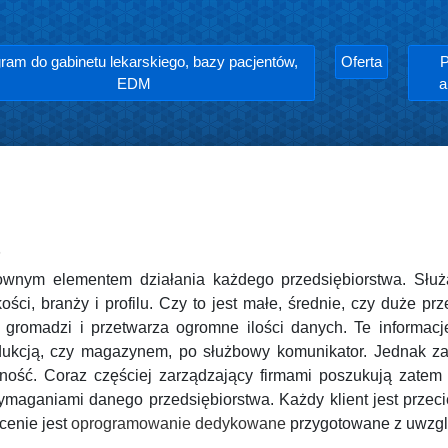
ram do gabinetu lekarskiego, bazy pacjentów,
Oferta
P
EDM
a
P
ownym elementem działania każdego przedsiębiorstwa. Służ
lkości, branży i profilu. Czy to jest małe, średnie, czy duże p
 gromadzi i przetwarza ogromne ilości danych. Te informacj
rodukcją, czy magazynem, po służbowy komunikator. Jednak 
lność. Coraz częściej zarządzający firmami poszukują zatem
aganiami danego przedsiębiorstwa. Każdy klient jest przecie
cenie jest
oprogramowanie dedykowane
przygotowane z uwzglę