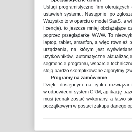
Usługi programistyczne firm oferujący
ustawień systemu. Następnie, po zgłosze
Wszystko to w oparciu o model SaaS, a wię
licencje), to jeszcze mniej obciążające
poprzez przeglądarkę WWW. To niezwykl
laptop, tablet, smartfon, a więc równie
urządzenia, na którym jest wyświetla
użytkowników, automatyczne aktualizacj
segmencie programu, wsparcie techniczne
stoją bardzo skomplikowane algorytmy (zwią
Programy na zamówienie
Dzięki dostępnym na rynku rozwiązani
w odpowiedni system CRM,
aplikację ba
musi jednak zostać wykonany, a łatwo si
początkowym w postaci zakupu danego o