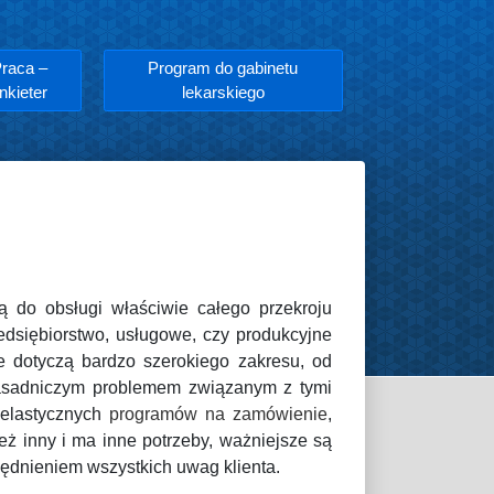
raca –
Program do gabinetu
nkieter
lekarskiego
ą do obsługi właściwie całego przekroju
rzedsiębiorstwo, usługowe, czy produkcyjne
e dotyczą bardzo szerokiego zakresu, od
zasadniczym problemem związanym z tymi
 elastycznych
programów na zamówienie
,
ż inny i ma inne potrzeby, ważniejsze są
dnieniem wszystkich uwag klienta.