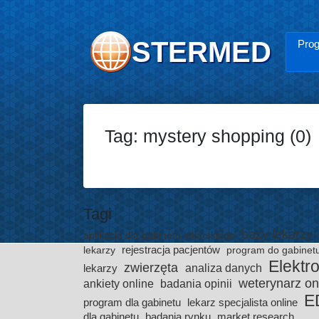
STERMED
Prog
Tag: mystery shopping (0)
Tagi
bazy lekarzy
aplikacja dla gabinetu lekarskiego
rejestracja pacjentów
lekarzy
program do gabinet
Elektr
zwierzęta
analiza danych
lekarzy
weterynarz on
ankiety online
badania opinii
E
program dla gabinetu
lekarz specjalista online
dla gabinetu
badania rynku
market research