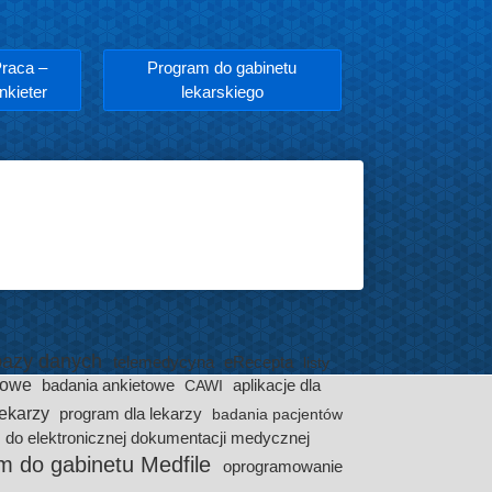
raca –
Program do gabinetu
nkieter
lekarskiego
bazy danych
telemedycyna
eRecepta
listy
gowe
badania ankietowe
aplikacje dla
CAWI
lekarzy
program dla lekarzy
badania pacjentów
 do elektronicznej dokumentacji medycznej
m do gabinetu Medfile
oprogramowanie