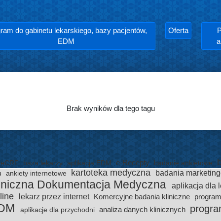
ram do gabinetu lekarskiego, bazy pacjentów,
Oferta
P
EDM
a
Brak wyników dla tego tagu
e-Recepty
eCRF
baza lekarzy
aplikacja EDM
badanie ankietowe
kartoteka medyczna
badania marketin
u
ankiety internetowe
oniczna Dokumentacja Medyczna
aplikacja dla 
line
lekarz przez internet
Komercyjne badania kliniczne
program
DM
progra
analiza danych klinicznych
aplikacje dla przychodni