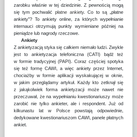
zarobku właśnie w tej dziedzinie. Z pewnością mogą
się tym pochwalić
płatne ankiety
. Co to są „płatne
ankiety”? To ankiety online, za których wypełnianie
internauci otrzymują punkty wymieniane później na
pieniądze lub nagrody rzeczowe.
Ankiety
Z ankietyzacją styka się całkiem niemało ludzi. Zwykle
jest to ankietyzacja telefoniczna (CATI) bądź też
w formie tradycyjnej (PAPI). Coraz częściej spotyka
się też formę CAWI, a więc ankiety przez Internet,
chociażby w formie aplikacji wyskakującej w oknie,
w jakim przeglądamy artykuł. Każdy kto zetknął się
z jakąkolwiek forma ankietyzacji może nawet nie
przeczuwał, że na wypełnianiu kwestionariuszy może
zarobić nie tylko ankieter, ale i respondent. Już od
kilkunastu lat w Polsce powstają odpowiednie,
dedykowane kwestionariuszom CAWI, panele płatnych
ankiet.