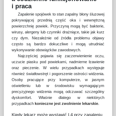
i praca
Zapalenie spojówek to stan zapalny błony śluzowej
pokrywającej przednią część oka i wewnętrzną
powierzchnię powiek. Przyczyną mogą być bakterie,
wirusy, alergeny lub czynniki drażniące, takie jak kurz
czy dym. Niezależnie od źródła problemu objawy
często są bardzo dokuczliwe i mogą utrudniać
wykonywanie obowiązków zawodowych.
Najczęściej pojawia się zaczerwienienie oczu,
uczucie piasku pod powiekami, nadmierne łzawienie
oraz pieczenie. W wielu przypadkach występuje
również światłowstręt i pogorszenie ostrości widzenia.
Osoby pracujące przy komputerze, w jasnym
oświetleniu lub w środowisku wymagającym
precyzyjnego widzenia mogą odczuwać szczególny
dyskomfort. Właśnie dlatego w niektórych
przypadkach
konieczne jest zwolnienie lekarskie
.
Kiedy lekarz może wystawić L4 przy zapaleniu