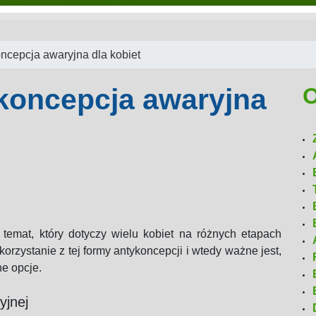
ncepcja awaryjna dla kobiet
ent:
Senior jako pacjent wymaga szc
czne są
i terapeutycznego, a kluczową rolę od
koncepcja awaryjna
O
z wiekiem rośnie liczba chorób...
zenia?
 temat, który dotyczy wielu kobiet na różnych etapach
korzystanie z tej formy antykoncepcji i wtedy ważne jest,
ne opcje.
yjnej