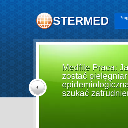
STERMED
Prog
y za nadzór nad
snące znaczenie
Previous
Czytaj