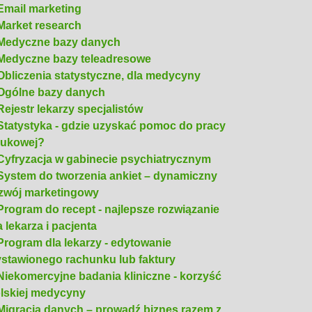
Email marketing
Market research
Medyczne bazy danych
Medyczne bazy teleadresowe
Obliczenia statystyczne, dla medycyny
Ogólne bazy danych
Rejestr lekarzy specjalistów
Statystyka - gdzie uzyskać pomoc do pracy
ukowej?
Cyfryzacja w gabinecie psychiatrycznym
System do tworzenia ankiet – dynamiczny
zwój marketingowy
Program do recept - najlepsze rozwiązanie
a lekarza i pacjenta
Program dla lekarzy - edytowanie
stawionego rachunku lub faktury
Niekomercyjne badania kliniczne - korzyść
lskiej medycyny
Migracja danych – prowadź biznes razem z