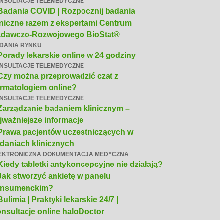
NSULTACJE TELEMEDYCZNE
Badania COVID | Rozpocznij badania
iniczne razem z ekspertami Centrum
dawczo-Rozwojowego BioStat®
DANIA RYNKU
Porady lekarskie online w 24 godziny
NSULTACJE TELEMEDYCZNE
Czy można przeprowadzić czat z
rmatologiem online?
NSULTACJE TELEMEDYCZNE
Zarządzanie badaniem klinicznym –
jważniejsze informacje
Prawa pacjentów uczestniczących w
daniach klinicznych
EKTRONICZNA DOKUMENTACJA MEDYCZNA
Kiedy tabletki antykoncepcyjne nie działają?
Jak stworzyć ankietę w panelu
onsumenckim?
Bulimia | Praktyki lekarskie 24/7 |
nsultacje online haloDoctor