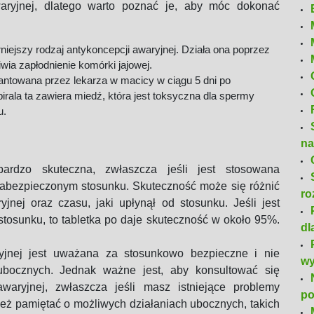
awaryjnej, dlatego warto poznać je, aby móc dokonać
larniejszy rodzaj antykoncepcji awaryjnej. Działa ona poprzez
iwia zapłodnienie komórki jajowej.
ntowana przez lekarza w macicy w ciągu 5 dni po
ala ta zawiera miedź, która jest toksyczna dla spermy
u.
na
dzo skuteczna, zwłaszcza jeśli jest stosowana
abezpieczonym stosunku. Skuteczność może się różnić
ro
jnej oraz czasu, jaki upłynął od stosunku. Jeśli jest
tosunku, to tabletka po daje skuteczność w około 95%.
dl
yjnej jest uważana za stosunkowo bezpieczne i nie
wy
ocznych. Jednak ważne jest, aby konsultować się
waryjnej, zwłaszcza jeśli masz istniejące problemy
po
nież pamiętać o możliwych działaniach ubocznych, takich