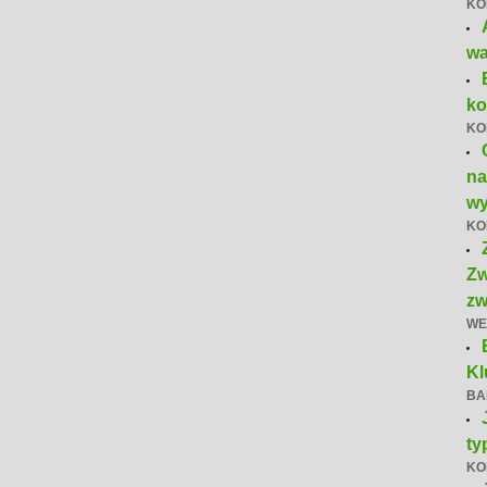
KO
wa
ko
KO
na
wy
KO
Zw
zw
WE
Kl
BA
ty
KO