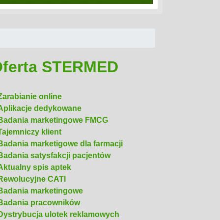
zególnego podejścia diagnostycznego
grywają tu rzetelne dane medyczne. Wraz
ferta STERMED
Czytaj
Zarabianie online
Aplikacje dedykowane
Badania marketingowe FMCG
Tajemniczy klient
Badania marketigowe dla farmacji
Badania satysfakcji pacjentów
Aktualny spis aptek
Rewolucyjne CATI
Badania marketingowe
Badania pracowników
Dystrybucja ulotek reklamowych