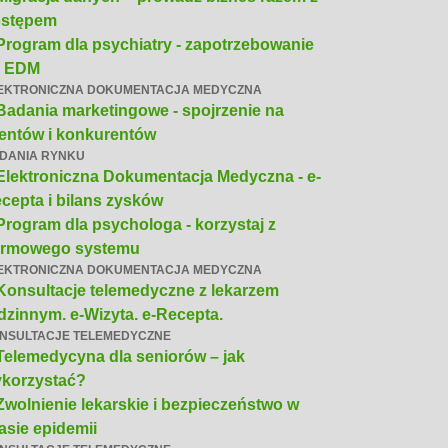
stępem
Program dla psychiatry - zapotrzebowanie
a EDM
EKTRONICZNA DOKUMENTACJA MEDYCZNA
Badania marketingowe - spojrzenie na
ientów i konkurentów
DANIA RYNKU
Elektroniczna Dokumentacja Medyczna - e-
cepta i bilans zysków
Program dla psychologa - korzystaj z
rmowego systemu
EKTRONICZNA DOKUMENTACJA MEDYCZNA
Konsultacje telemedyczne z lekarzem
dzinnym. e-Wizyta. e-Recepta.
NSULTACJE TELEMEDYCZNE
Telemedycyna dla seniorów – jak
korzystać?
Zwolnienie lekarskie i bezpieczeństwo w
asie epidemii