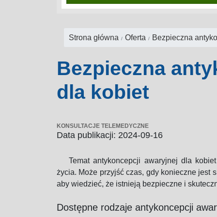
Strona główna
Oferta
Bezpieczna antyko
Senior jako pacj
jakie dane medy
Bezpieczna anty
kluczowe dla
dla kobiet
skutecznego lec
KONSULTACJE TELEMEDYCZNE
Data publikacji: 2024-09-16
Temat antykoncepcji awaryjnej dla kobiet
życia. Może przyjść czas, gdy konieczne jest s
aby wiedzieć, że istnieją bezpieczne i skutecz
Dostępne rodzaje antykoncepcji awar