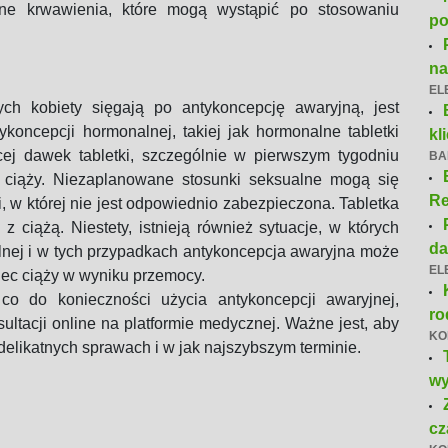
arne krwawienia, które mogą wystąpić po stosowaniu
po
n
EL
h kobiety sięgają po antykoncepcję awaryjną, jest
oncepcji hormonalnej, takiej jak hormonalne tabletki
kl
cej dawek tabletki, szczególnie w pierwszym tygodniu
BA
 ciąży. Niezaplanowane stosunki seksualne mogą się
Re
i, w której nie jest odpowiednio zabezpieczona. Tabletka
ciążą. Niestety, istnieją również sytuacje, w których
da
alnej i w tych przypadkach antykoncepcja awaryjna może
EL
ec ciąży w wyniku przemocy.
co do konieczności użycia antykoncepcji awaryjnej,
ro
sultacji online na platformie medycznej. Ważne jest, aby
KO
 delikatnych sprawach i w jak najszybszym terminie.
wy
cz