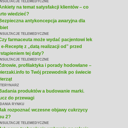
NSULTACJE TELEMEDYCZNE
Ankiety na temat satysfakcji klientów – co
rto wiedzieć?
Bezpieczna antykoncepcja awaryjna dla
biet
NSULTACJE TELEMEDYCZNE
Czy farmaceuta może wydać pacjentowi lek
 e-Receptę z „datą realizacji od” przed
stąpieniem tej daty?
NSULTACJE TELEMEDYCZNE
Zdrowie, profilaktyka i porady hodowlane –
ierzaki.info to Twój przewodnik po świecie
ierząt
TERYNARZ
Badania produktów a budowanie marki.
ucz do przewagi
DANIA RYNKU
Jak rozpoznać wczesne objawy cukrzycy
pu 2?
NSULTACJE TELEMEDYCZNE