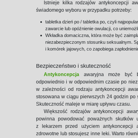
Istnieje kilka rodzajów antykoncepcji 
świadomego wyboru w przypadku potrzeby:
tabletka dzień po / tabletka po, czyli najpopu
zawarcie lub opóźnienie owulacji, co uniemożl
Wkładka domaciczna, która może być zaimpla
niezabezpieczonym stosunku seksualnym. Spir
i komórek jajowych, co zapobiega zapłodnieni
Bezpieczeństwo i skuteczność
Antykoncepcja
awaryjna może być bar
odpowiednio i w odpowiednim czasie po niez
w zależności od rodzaju antykoncepcji awary
stosowana w ciągu pierwszych 24 godzin po s
Skuteczność maleje w miarę upływu czasu.
Większość rodzajów antykoncepcji awar
powinna powodować poważnych skutków ub
z lekarzem przed użyciem antykoncepcji a
zdrowotne lub stosujesz inne leki. Warto rów