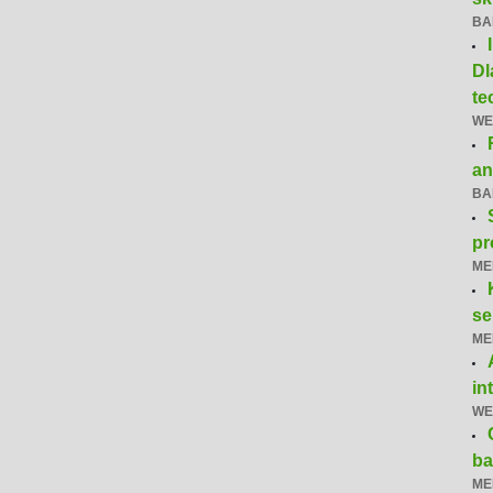
BA
Dl
te
WE
an
BA
pr
ME
se
ME
in
WE
ba
ME