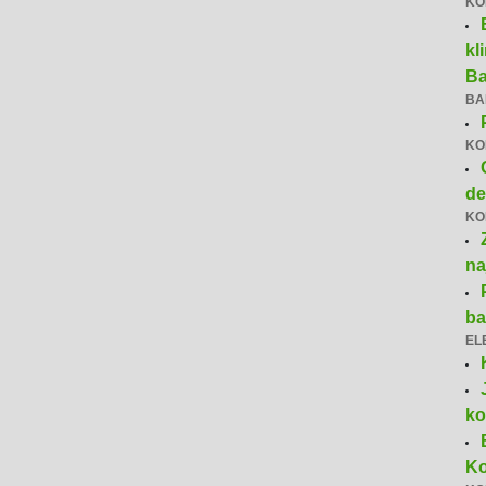
KO
kl
Ba
BA
KO
de
KO
na
ba
EL
k
Ko