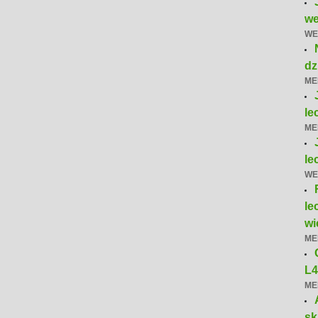
we
WE
dz
ME
le
ME
le
WE
le
wi
ME
L
ME
sk