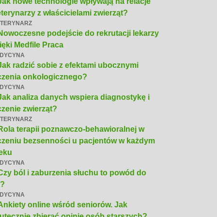
Jak nowe technologie wpływają na relacje
terynarzy z właścicielami zwierząt?
TERYNARZ
Nowoczesne podejście do rekrutacji lekarzy
ięki Medfile Praca
DYCYNA
Jak radzić sobie z efektami ubocznymi
czenia onkologicznego?
DYCYNA
Jak analiza danych wspiera diagnostykę i
czenie zwierząt?
TERYNARZ
Rola terapii poznawczo-behawioralnej w
czeniu bezsenności u pacjentów w każdym
eku
DYCYNA
Czy ból i zaburzenia słuchu to powód do
4?
DYCYNA
Ankiety online wśród seniorów. Jak
utecznie zbierać opinie osób starszych?