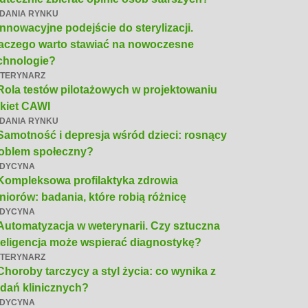
DANIA RYNKU
Innowacyjne podejście do sterylizacji.
aczego warto stawiać na nowoczesne
chnologie?
TERYNARZ
Rola testów pilotażowych w projektowaniu
kiet CAWI
DANIA RYNKU
Samotność i depresja wśród dzieci: rosnący
oblem społeczny?
DYCYNA
Kompleksowa profilaktyka zdrowia
niorów: badania, które robią różnicę
DYCYNA
Automatyzacja w weterynarii. Czy sztuczna
teligencja może wspierać diagnostykę?
TERYNARZ
Choroby tarczycy a styl życia: co wynika z
dań klinicznych?
DYCYNA