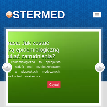
STERMED
Senior jako pacjent: jakie
dane medyczne są kluczowe
dla skutecznego leczenia?
Senior jako pacjent wymaga szczególnego
podejścia diagnostycznego i terapeutycznego,
Previous
Next
a kluczową rolę odgrywają tu rzetelne dane medyczne.
Wraz z wiekiem rośnie liczba chorób...
Czytaj