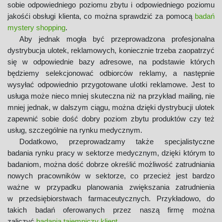
sobie odpowiedniego poziomu zbytu i odpowiedniego poziomu
jakośći obsługi klienta, co można sprawdzić za pomocą
badań
mystery shopping
.
Aby jednak mogła być przeprowadzona profesjonalna
dystrybucja ulotek, reklamowych, koniecznie trzeba zaopatrzyć
się w odpowiednie bazy adresowe, na podstawie których
będziemy selekcjonować odbiorców reklamy, a następnie
wysyłać odpowiednio przygotowane ulotki reklamowe. Jest to
usługa może nieco mniej skuteczna niż na przykład mailing, nie
mniej jednak, w dalszym ciągu, można dzięki dystrybucji ulotek
zapewnić sobie dość dobry poziom zbytu produktów czy też
usług, szczególnie na rynku medycznym.
Dodatkowo, przeprowadzamy także specjalistyczne
badania rynku pracy w sektorze medycznym, dzięki którym to
badaniom, można dość dobrze określić możliwość zatrudniania
nowych pracowników w sektorze, co przecież jest bardzo
ważne w przypadku planowania zwiększania zatrudnienia
w przedsiębiorstwach farmaceutycznych. Przykładowo, do
takich badań oferowanych przez naszą firmę można
zaliczyć
badania tajemniczy klient