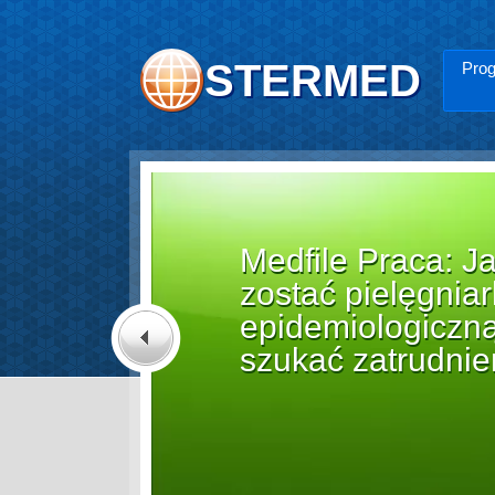
STERMED
Prog
 za nadzór nad
nące znaczenie
Previous
Czytaj