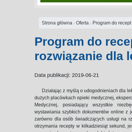
Strona główna
Oferta
Program do recept 
Senior jako pacje
jakie dane medy
Program do recep
kluczowe dla
rozwiązanie dla l
skutecznego lec
Data publikacji: 2019-06-21
Działając z myślą o udogodnieniach dla l
dużych placówkach opieki medycznej, eksperc
Medycznej, posiadający wszystkie niezb
wystawiania szybkich dokumentów online z j
zarówno dla osób świadczących usługi na rz
otrzymania recepty w kilkadziesiąt sekund, j