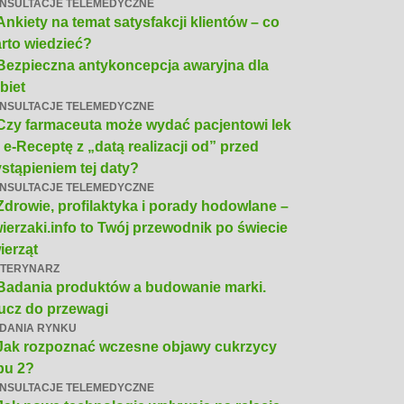
NSULTACJE TELEMEDYCZNE
Ankiety na temat satysfakcji klientów – co
rto wiedzieć?
Bezpieczna antykoncepcja awaryjna dla
biet
NSULTACJE TELEMEDYCZNE
Czy farmaceuta może wydać pacjentowi lek
 e-Receptę z „datą realizacji od” przed
stąpieniem tej daty?
NSULTACJE TELEMEDYCZNE
Zdrowie, profilaktyka i porady hodowlane –
ierzaki.info to Twój przewodnik po świecie
ierząt
TERYNARZ
Badania produktów a budowanie marki.
ucz do przewagi
DANIA RYNKU
Jak rozpoznać wczesne objawy cukrzycy
pu 2?
NSULTACJE TELEMEDYCZNE