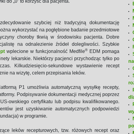
 do „0” to korzyść dla pacjenta.
zdecydowanie szybciej niż tradycyjną dokumentację
ożna wykorzystać na pogłębione badanie przedmiotowe
czyny choroby tkwią w środowisku pacjenta. Dobre
listę na odnalezienie źródeł dolegliwości. Szybkie
®
pt
wplecione w funkcjonalność Medfile
EDM pomaga
nety lekarskie. Niektórzy pacjenci przychodząc tylko po
na
 czas. Kilkudziesięcio-sekundowe wystawienie recept
nie na wizytę, celem przepisania leków.
ro
tformą P1 umożliwia automatyczną wysyłkę recepty,
tformy. Podpisywanie dokumentacji medycznej poprzez
dl
S-owskiego certyfikatu lub podpisu kwalifikowanego.
jentów jest uzyskiwanie automatycznych podpowiedzi
wy
efundacja) w programie.
po
zące leków recepturowych, tzw. różowych recept oraz