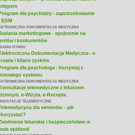
stępem
Program dla psychiatry - zapotrzebowanie
a EDM
EKTRONICZNA DOKUMENTACJA MEDYCZNA
Badania marketingowe - spojrzenie na
ientów i konkurentów
DANIA RYNKU
Elektroniczna Dokumentacja Medyczna - e-
cepta i bilans zysków
Program dla psychologa - korzystaj z
rmowego systemu
EKTRONICZNA DOKUMENTACJA MEDYCZNA
Konsultacje telemedyczne z lekarzem
dzinnym. e-Wizyta. e-Recepta.
NSULTACJE TELEMEDYCZNE
Telemedycyna dla seniorów – jak
korzystać?
Zwolnienie lekarskie i bezpieczeństwo w
asie epidemii