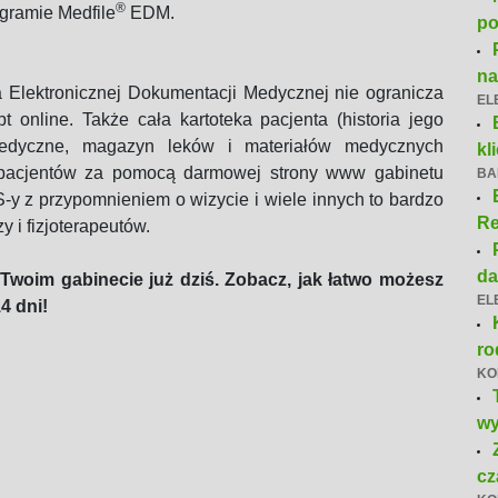
®
ogramie Medfile
EDM.
po
n
Elektronicznej Dokumentacji Medycznej nie ogranicza
EL
t online. Także cała kartoteka pacjenta (historia jego
 medyczne, magazyn leków i materiałów medycznych
kl
 pacjentów za pomocą darmowej strony www gabinetu
BA
MS-y z przypomnieniem o wizycie i wiele innych to bardzo
Re
 i fizjoterapeutów.
da
woim gabinecie już dziś. Zobacz, jak łatwo możesz
EL
4 dni!
ro
KO
wy
cz