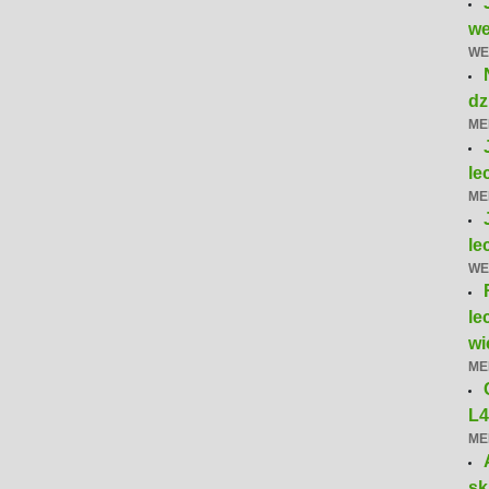
we
WE
dz
ME
le
ME
le
WE
le
wi
ME
L
ME
sk