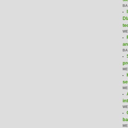
BA
Dl
te
WE
an
BA
pr
ME
se
ME
in
WE
ba
ME