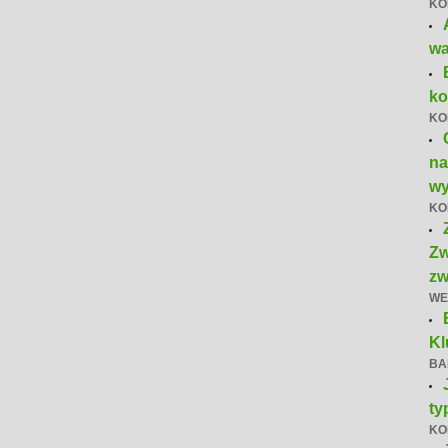
KO
wa
ko
KO
na
wy
KO
Zw
zw
WE
Kl
BA
ty
KO