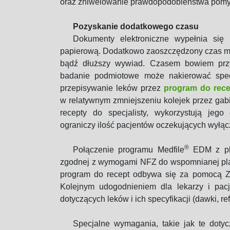
oraz zniwelowanie prawdopodobieństwa pomyłki
Pozyskanie dodatkowego czasu
Dokumenty elektroniczne wypełnia się 
papierową. Dodatkowo zaoszczędzony czas m
bądź dłuższy wywiad. Czasem bowiem przy
badanie podmiotowe może nakierować specja
przepisywanie leków przez
program do rece
w relatywnym zmniejszeniu kolejek przez gabi
recepty do specjalisty, wykorzystują jego
ograniczy ilość pacjentów oczekujących wyłącz
®
Połączenie programu Medfile
EDM z pla
zgodnej z wymogami NFZ do wspomnianej pla
program do recept odbywa się za pomocą ZU
Kolejnym udogodnieniem dla lekarzy i pac
dotyczących leków i ich specyfikacji (dawki, r
Specjalne wymagania, takie jak te dotyc