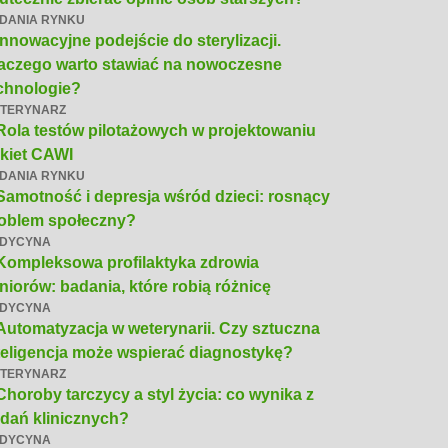
DANIA RYNKU
Innowacyjne podejście do sterylizacji.
aczego warto stawiać na nowoczesne
chnologie?
TERYNARZ
Rola testów pilotażowych w projektowaniu
kiet CAWI
DANIA RYNKU
Samotność i depresja wśród dzieci: rosnący
oblem społeczny?
DYCYNA
Kompleksowa profilaktyka zdrowia
niorów: badania, które robią różnicę
DYCYNA
Automatyzacja w weterynarii. Czy sztuczna
teligencja może wspierać diagnostykę?
TERYNARZ
Choroby tarczycy a styl życia: co wynika z
dań klinicznych?
DYCYNA