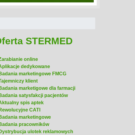
ególnego podejścia diagnostycznego
rywają tu rzetelne dane medyczne. Wraz
ferta STERMED
Czytaj
Zarabianie online
Aplikacje dedykowane
Badania marketingowe FMCG
Tajemniczy klient
Badania marketigowe dla farmacji
Badania satysfakcji pacjentów
Aktualny spis aptek
Rewolucyjne CATI
Badania marketingowe
Badania pracowników
Dystrybucja ulotek reklamowych