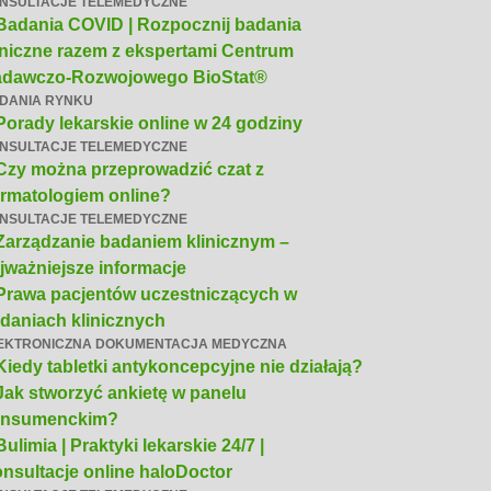
NSULTACJE TELEMEDYCZNE
Badania COVID | Rozpocznij badania
iniczne razem z ekspertami Centrum
dawczo-Rozwojowego BioStat®
DANIA RYNKU
Porady lekarskie online w 24 godziny
NSULTACJE TELEMEDYCZNE
Czy można przeprowadzić czat z
rmatologiem online?
NSULTACJE TELEMEDYCZNE
Zarządzanie badaniem klinicznym –
jważniejsze informacje
Prawa pacjentów uczestniczących w
daniach klinicznych
EKTRONICZNA DOKUMENTACJA MEDYCZNA
Kiedy tabletki antykoncepcyjne nie działają?
Jak stworzyć ankietę w panelu
onsumenckim?
Bulimia | Praktyki lekarskie 24/7 |
nsultacje online haloDoctor