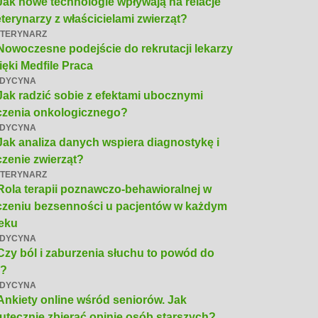
Jak nowe technologie wpływają na relacje
terynarzy z właścicielami zwierząt?
TERYNARZ
Nowoczesne podejście do rekrutacji lekarzy
ięki Medfile Praca
DYCYNA
Jak radzić sobie z efektami ubocznymi
czenia onkologicznego?
DYCYNA
Jak analiza danych wspiera diagnostykę i
czenie zwierząt?
TERYNARZ
Rola terapii poznawczo-behawioralnej w
czeniu bezsenności u pacjentów w każdym
eku
DYCYNA
Czy ból i zaburzenia słuchu to powód do
4?
DYCYNA
Ankiety online wśród seniorów. Jak
utecznie zbierać opinie osób starszych?