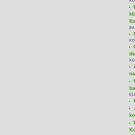
KO
kl
Ba
BA
KO
de
KO
na
ba
EL
k
Ko