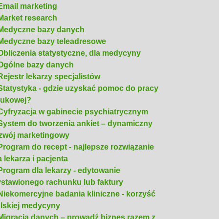
Email marketing
Market research
Medyczne bazy danych
Medyczne bazy teleadresowe
Obliczenia statystyczne, dla medycyny
Ogólne bazy danych
Rejestr lekarzy specjalistów
Statystyka - gdzie uzyskać pomoc do pracy
ukowej?
Cyfryzacja w gabinecie psychiatrycznym
System do tworzenia ankiet – dynamiczny
zwój marketingowy
Program do recept - najlepsze rozwiązanie
a lekarza i pacjenta
Program dla lekarzy - edytowanie
stawionego rachunku lub faktury
Niekomercyjne badania kliniczne - korzyść
lskiej medycyny
Migracja danych – prowadź biznes razem z