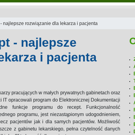
- najlepsze rozwiązanie dla lekarza i pacjenta
nt:
Senior jako pacjent wymaga szcz
czne są
i terapeutycznego, a kluczową rolę odg
t - najlepsze
O
z wiekiem rośnie liczba chorób...
ekarza i pacjenta
zenia?
ekarzy pracujących w małych prywatnych gabinetach oraz
i IT opracowali program do Elektronicznej Dokumentacji
ędne funkcje programu do recept. Funkcjonalność
ednego programu, jest niezastąpionym udogodnieniem,
ecz pacjentów jak i dla samych pacjentów. Możliwość
eszcze z gabinetu lekarskiego, pełna czytelność danych