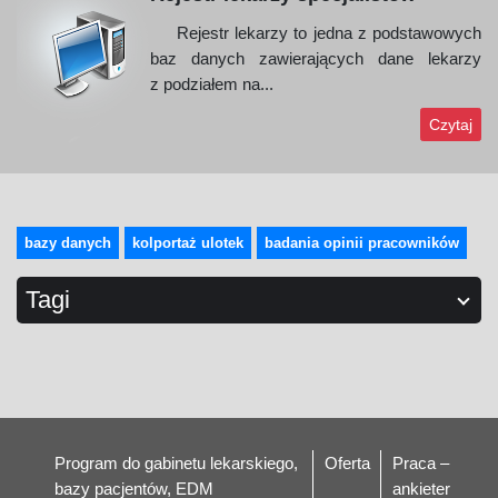
Rejestr lekarzy to jedna z podstawowych
baz danych zawierających dane lekarzy
z podziałem na...
Czytaj
bazy danych
kolportaż ulotek
badania opinii pracowników
Tagi
Program do gabinetu lekarskiego,
Oferta
Praca –
bazy pacjentów, EDM
ankieter