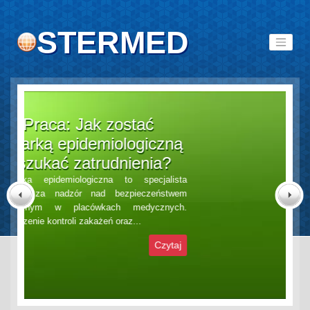
STERMED
Senior jako pacjent: jakie
dane medyczne są kluczowe
dla skutecznego leczenia?
Senior jako pacjent wymaga szczególnego
podejścia diagnostycznego i terapeutycznego,
Previous
Next
a kluczową rolę odgrywają tu rzetelne dane medyczne.
Wraz z wiekiem rośnie liczba chorób...
Czytaj